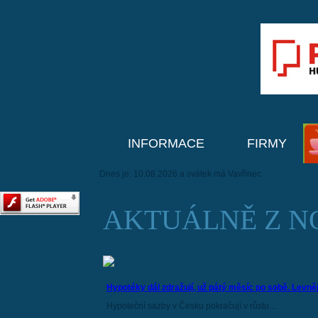
INFORMACE
FIRMY
Dnes je: 10.08.2026 a svátek má Vavřinec
AKTUÁLNĚ Z N
Hypotéky dál zdražují, už pátý měsíc po sobě. Levně
Hypoteční sazby v Česku pokračují v růstu....