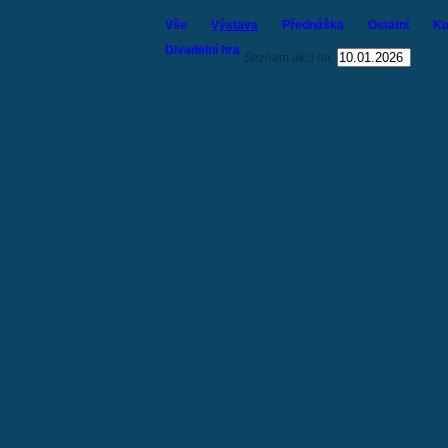
Vše
Výstava
Přednáška
Ostatní
Ku
Divadelní hra
Seznam akcí na: