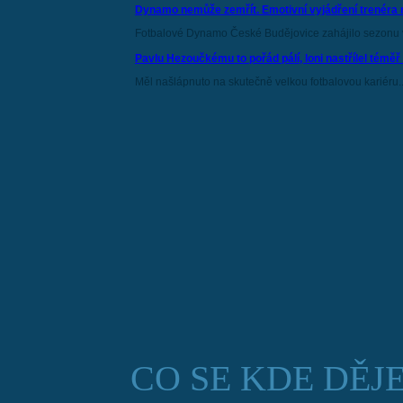
Dynamo nemůže zemřít. Emotivní vyjádření trenéra 
Fotbalové Dynamo České Budějovice zahájilo sezonu v
Pavlu Hezoučkému to pořád pálí, loni nastřílel téměř
Měl našlápnuto na skutečně velkou fotbalovou kariéru..
CO SE KDE DĚJ