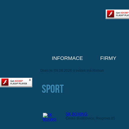
INFORMACE
FIRMY
Dnes je: 09.08.2026 a svátek má Roman
Sport
SK BOXING
České Budějovice, Riegrova 85