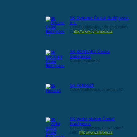
SK Dynamo České Budějovice,
a.s.
České Budějovice, Střelecký ostrov
3
http://www.dynamocb.cz
SK KONTAKT České
Budějovice
Dubné, Jankov 24
SK Pohodáři
České Budějovice, Jírovcova 32
SK Vodní slalom České
Budějovice
České Budějovice, České Vrbné
1995
http://www.slalom.cz