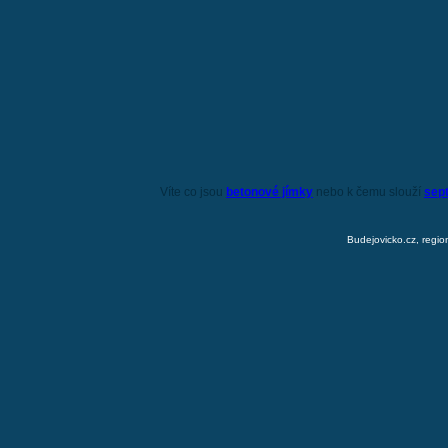
Víte co jsou
betonové jímky
nebo k čemu slouží
sep
Budejovicko.cz, regio