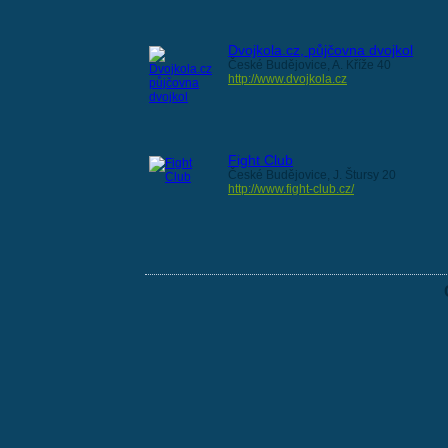
Dvojkola.cz, půjčovna dvojkol
České Budějovice, A. Kříže 40
http://www.dvojkola.cz
Fight Club
České Budějovice, J. Štursy 20
http://www.fight-club.cz/