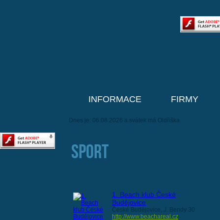
INFORMACE
FIRMY
Dnes je: 06.08.2026 a svátek má Oldřiška
Sport
1. Beach klub České
Budějovice
České Budějovice, J. Bendy 30
http://www.beachareal.cz