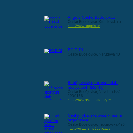
Angels České Budějovice
České Budějovice, Krumlovská ul.
http://www.angels.cz
BC DIDI
České Budějovice, Nerudova 40
Budějovický sportovní klub
neslyšících (BSKN)
České Budějovice, Novohradská
123/1156
http://www.bskn.estranky.cz
Český rybářská svaz - místní
organizace 1
České Budějovice, Trocnovská 490
http://www.crsmo1cb.wz.cz