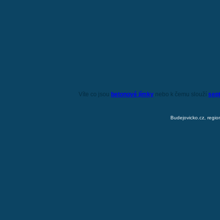
Víte co jsou
betonové jímky
nebo k čemu slouží
sep
Budejovicko.cz, regio