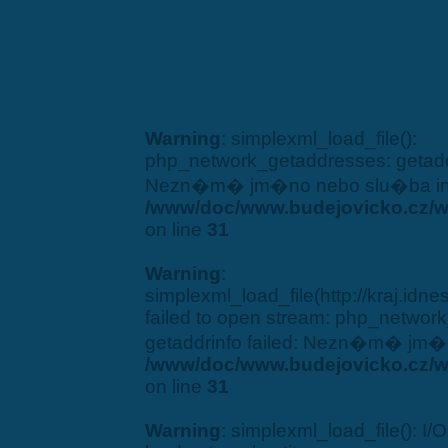
Warning
: simplexml_load_file():
php_network_getaddresses: getaddr
Nezn�m� jm�no nebo slu�ba i
/www/doc/www.budejovicko.cz/w
on line
31
Warning
:
simplexml_load_file(http://kraj.idn
failed to open stream: php_networ
getaddrinfo failed: Nezn�m� jm�
/www/doc/www.budejovicko.cz/w
on line
31
Warning
: simplexml_load_file(): I/O