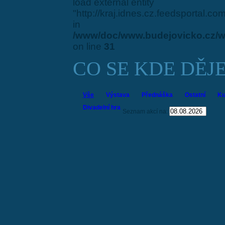
load external entity
"http://kraj.idnes.cz.feedsportal.c
in
/www/doc/www.budejovicko.cz/w
on line
31
CO SE KDE DĚJ
Vše
Výstava
Přednáška
Ostatní
Ku
Divadelní hra
Seznam akcí na: