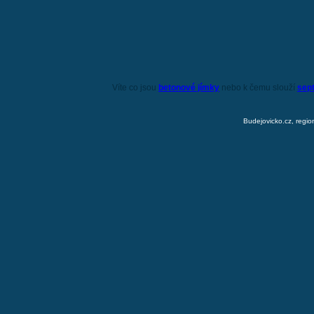
Víte co jsou
betonové jímky
nebo k čemu slouží
sep
Budejovicko.cz, regio