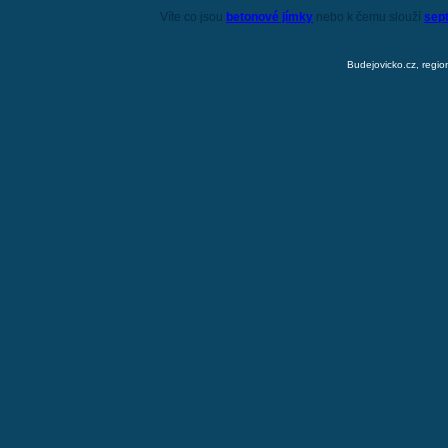
Víte co jsou
betonové jímky
nebo k čemu slouží
sep
Budejovicko.cz, regio