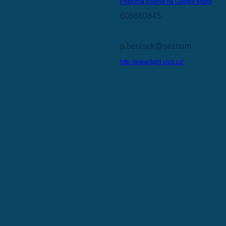
Přibližná poloha na Google Maps
Telefon:
608860845
FAX:
E-mail:
p.benisek@seznam
WWW:
http://www.fight-club.cz/