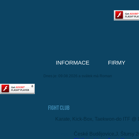
INFORMACE
FIRMY
Dnes je: 09.08.2026 a svátek má Roman
Fight Club
Karate, Kick-Box, Taekwon-do ITF @ 
Adresa:
České Budějovice,J. Štursy 