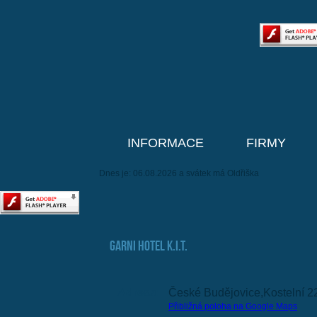
INFORMACE
FIRMY
Dnes je: 06.08.2026 a svátek má Oldřiška
Garni Hotel K.I.T.
Adresa:
České Budějovice,Kostelní 2
Přibližná poloha na Google Maps