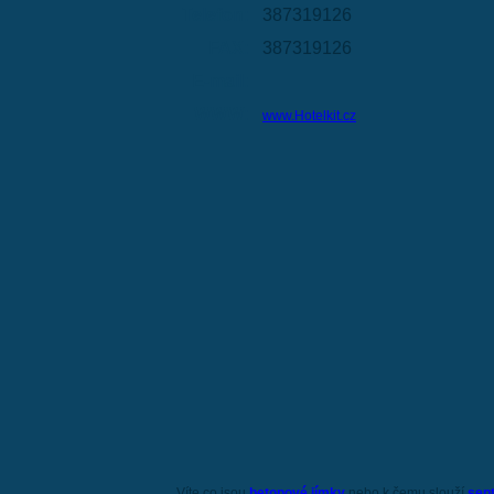
Telefon:
387319126
FAX:
387319126
E-mail:
WWW:
www.Hotelkit.cz
Víte co jsou
betonové jímky
nebo k čemu slouží
sep