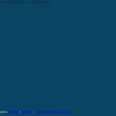
.hotelalbatros.cz,Marketing
kontakt
reklama
ochrana osobních údajů
razena.
|
|