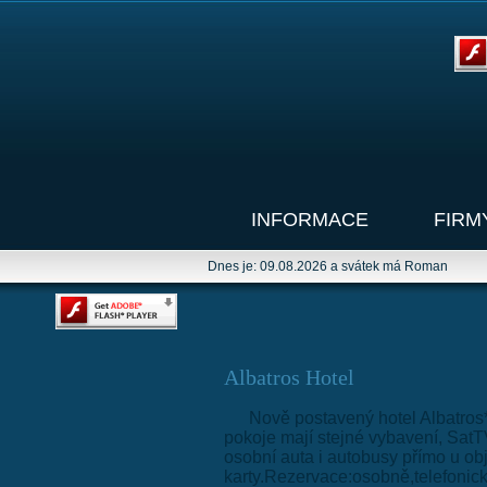
INFORMACE
FIRM
Dnes je: 09.08.2026 a svátek má Roman
Albatros Hotel
Nově postavený hotel Albatros*
pokoje mají stejné vybavení, Sat
osobní auta i autobusy přímo u ob
karty.Rezervace:osobně,telefonick