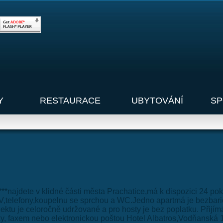
Y
RESTAURACE
UBYTOVÁNÍ
SP
**najdete v klidné části města Prachatice,má k dispozici 24 po
TV,telefony,koupelnu se sprchou a WC.Jedno apartmá je bezbari
jektu je celoročně udržované a pro hosty je bez poplatku. Přijí
y, faxem nebo elektronickou poštou Hotel Albatros,Vodňanská 1