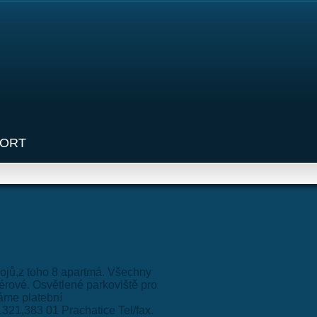
ORT
kojů,z toho 8 apartmá. Všechny
érové. Osvětlené parkoviště pro
máme platební
321,383 01 Prachatice Tel/fax.