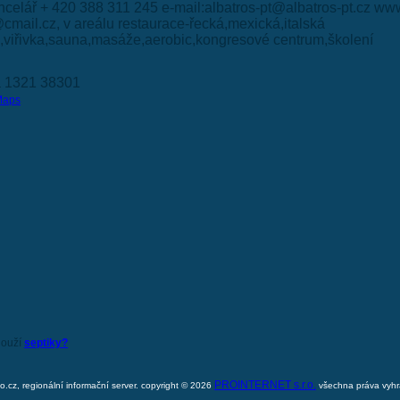
celář + 420 388 311 245 e-mail:albatros-pt@albatros-pt.cz www
@cmail.cz, v areálu restaurace-řecká,mexická,italská
,viřivka,sauna,masáže,aerobic,kongresové centrum,školení
á 1321 38301
Maps
louží
septiky?
PROINTERNET s.r.o.
o.cz, regionální informační server. copyright © 2026
všechna práva vyh