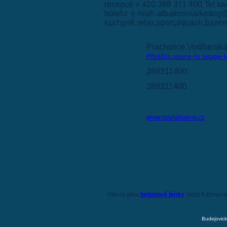
recepce + 420 388 311 400,Tel.kan
hotelu: e-mail: albatrosmarketing
kuchyně,relax,sport,squash,bazen
Adresa:
Prachatice,Vodňansk
Přibližná poloha na Google 
Telefon:
388311400
FAX:
388311400
E-mail:
WWW:
www.hotelalbatros.cz
Víte co jsou
betonové jímky
nebo k čemu s
Budejovick