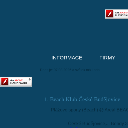
INFORMACE
FIRMY
Dnes je: 07.08.2026 a svátek má Lada
1. Beach Klub České Budějovice
Plážové sporty (Beach) @ Areál BEA
Adresa:
České Budějovice,J. Bendy 