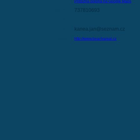
Přibližná poloha na Google Maps
Telefon:
737810693
FAX:
E-mail:
kanea.jan@seznam.cz
WWW:
http://www.beachareal.cz