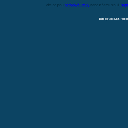
Víte co jsou
betonové jímky
nebo k čemu slouží
sep
Budejovicko.cz, regio