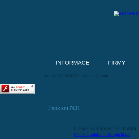
INFORMACE
FIRMY
Dnes je: 07.08.2026 a svátek má Lada
Penzion N31
Adresa:
České Budějovice,B. Martinů
Přibližná poloha na Google Maps