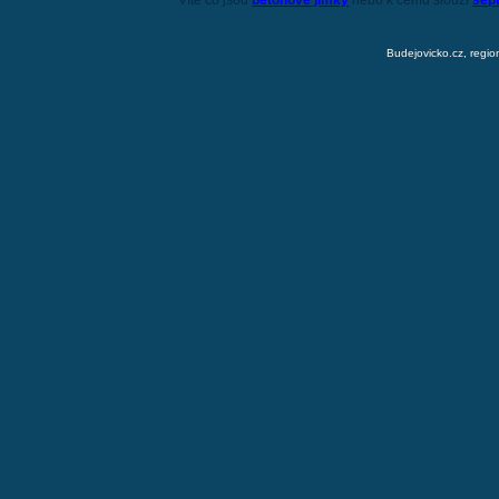
Víte co jsou
betonové jímky
nebo k čemu slouží
sep
Budejovicko.cz, regio