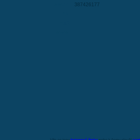
Telefon:
387426177
FAX:
E-mail:
WWW: