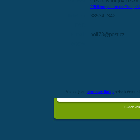
Adresa:
České Budějovice,Ant
Přibližná poloha na Google 
Telefon:
385341342
FAX:
E-mail:
holi78@post.cz
WWW:
Víte co jsou
betonové jímky
nebo k čemu s
Budejovick