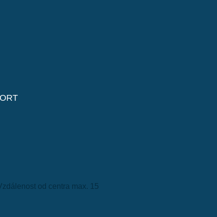
ORT
Vzdálenost od centra max. 15