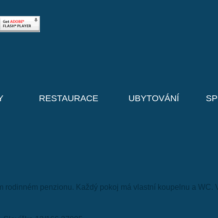
Y
RESTAURACE
UBYTOVÁNÍ
SP
m rodinném penzionu. Každý pokoj má vlastní koupelnu a WC. 