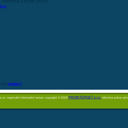
. Slavíčka 13/166 37005
Maps
louží
septiky?
PROINTERNET s.r.o.
o.cz, regionální informační server. copyright © 2026
všechna práva vyh