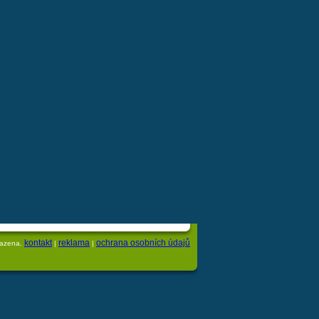
kontakt
reklama
ochrana osobních údajů
razena.
|
|