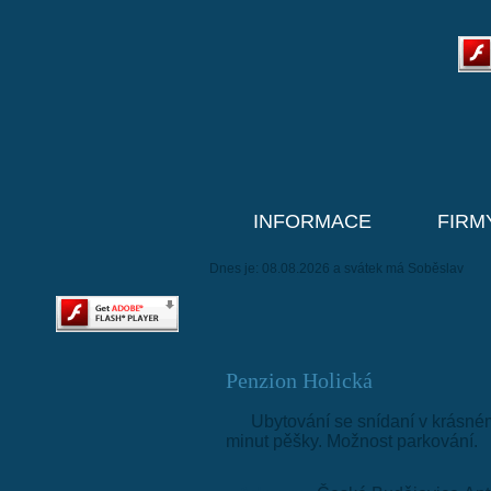
INFORMACE
FIRM
Dnes je: 08.08.2026 a svátek má Soběslav
Penzion Holická
Ubytování se snídaní v krásné
minut pěšky. Možnost parkování.