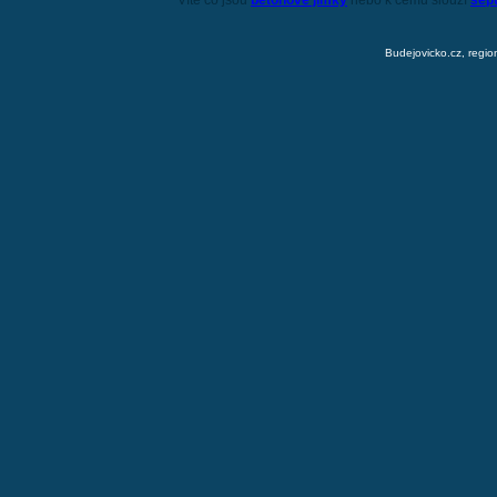
Víte co jsou
betonové jímky
nebo k čemu slouží
sep
Budejovicko.cz, regio