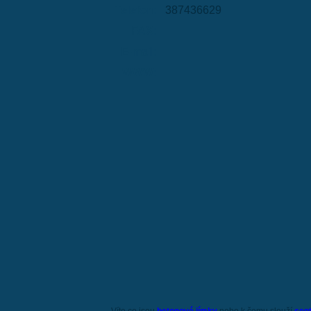
Telefon:
387436629
FAX:
E-mail:
WWW: