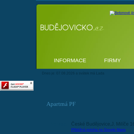
INFORMACE
FIRMY
Dnes je: 07.08.2026 a svátek má Lada
Apartmá PF
Adresa:
České Budějovice,J. Milíče 
Přibližná poloha na Google Maps