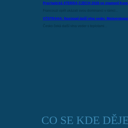
Prachatická XTERRA CZECH 2026 ve znamení franco
Francouzi opět ukázali svou dominanci v rámci...
VÝSTRAHA: Nastoupí další vlna veder. Meteorologové
Česko čeká další vlna veder s teplotami...
CO SE KDE DĚJ