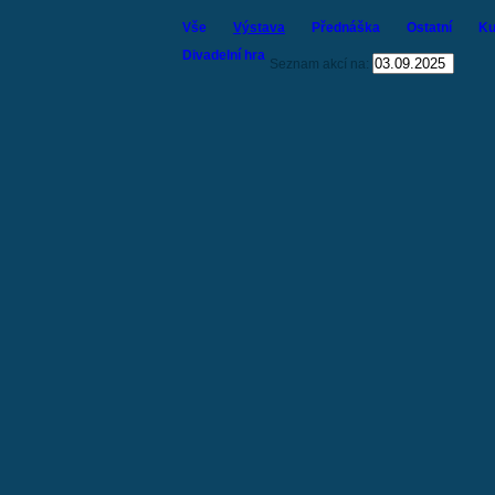
Vše
Výstava
Přednáška
Ostatní
Ku
Divadelní hra
Seznam akcí na: