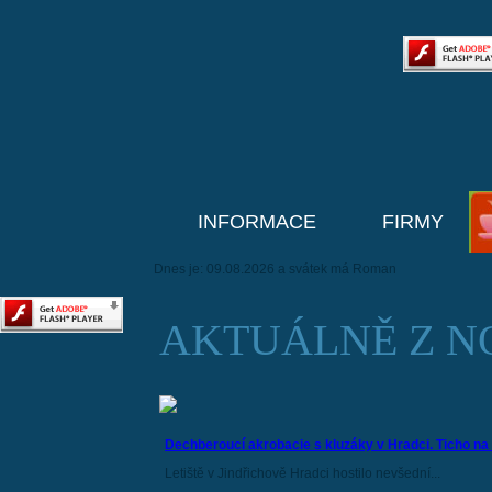
INFORMACE
FIRMY
Dnes je: 09.08.2026 a svátek má Roman
AKTUÁLNĚ Z N
Dechberoucí akrobacie s kluzáky v Hradci. Ticho na 
Letiště v Jindřichově Hradci hostilo nevšední...