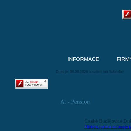
INFORMACE
FIRM
Dnes je: 08.08.2026 a svátek má Soběslav
At - Pension
Adresa:
České Budějovice,Du
Přibližná poloha na Google 