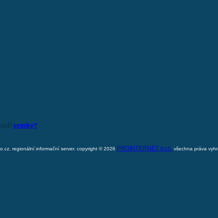
louží
septiky?
PROINTERNET s.r.o.
o.cz, regionální informační server. copyright © 2026
všechna práva vyh