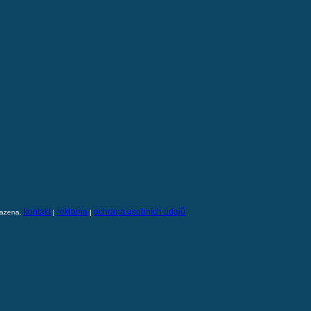
kontakt
reklama
ochrana osobních údajů
razena.
|
|