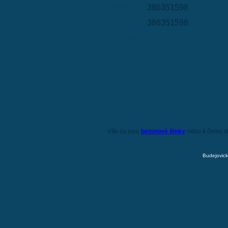
Telefon:
386351598
FAX:
386351598
E-mail:
WWW:
Víte co jsou
betonové jímky
nebo k čemu s
Budejovick