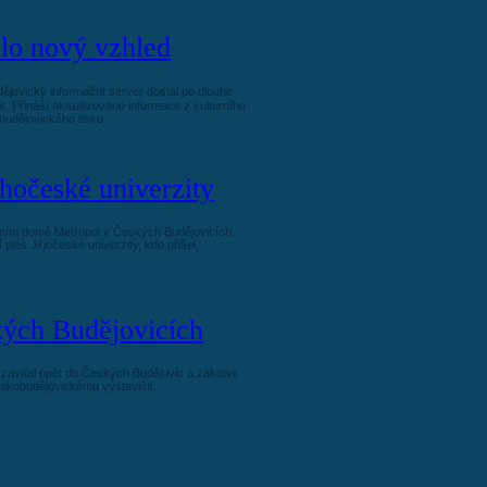
lo nový vzhled
jovický informační server dostal po dlouhé
. Přináší aktualizované informace z kulturního
budějovického tisku.
ihočeské univerzity
urním domě Metropol v Českých Budějovicích
 ples Jihočeské univerzity, kdo přišel,
kých Budějovicích
 zavítal opět do Českých Budějovic a zakotvil
českobudějovickému výstavišti.