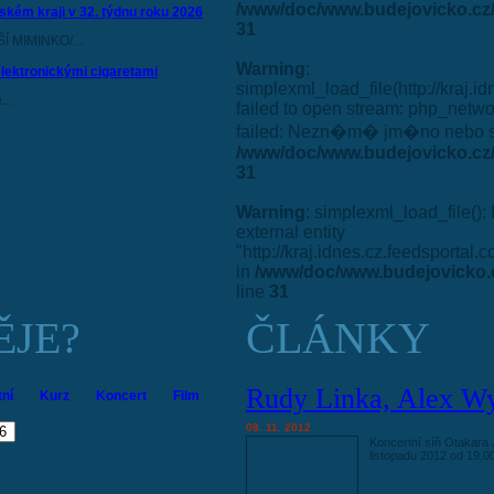
/www/doc/www.budejovicko.cz/
ském kraji v 32. týdnu roku 2026
31
 MIMINKO/...
Warning
:
elektronickými cigaretami
simplexml_load_file(http://kraj.i
...
failed to open stream: php_netw
failed: Nezn�m� jm�no nebo 
/www/doc/www.budejovicko.cz/
31
Warning
: simplexml_load_file(): 
external entity
"http://kraj.idnes.cz.feedsportal
in
/www/doc/www.budejovicko.
line
31
ĚJE?
ČLÁNKY
Rudy Linka, Alex Wya
tní
Kurz
Koncert
Film
08. 11. 2012
Koncertní síň Otakara
listopadu 2012 od 19.0