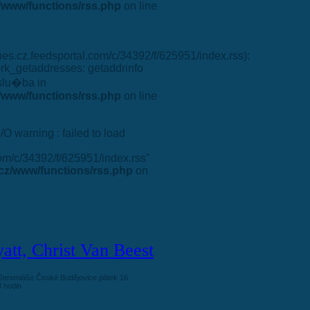
www/functions/rss.php
on line
dnes.cz.feedsportal.com/c/34392/f/625951/index.rss):
ork_getaddresses: getaddrinfo
slu�ba in
www/functions/rss.php
on line
I/O warning : failed to load
.com/c/34392/f/625951/index.rss"
cz/www/functions/rss.php
on
tt, Christ Van Beest
 Jeremiáše České Budějovice pátek 16.
0 hodin