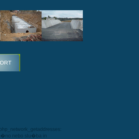
ORT
: php_network_getaddresses:
m�no nebo slu�ba in