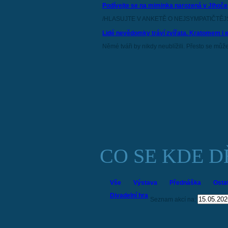
Podívejte se na miminka narozená v Jihoče
/HLASUJTE V ANKETĚ O NEJSYMPATIČTĚJŠÍ
Lidé nevědomky tráví zvířata. Kratomem i 
Němé tváři by nikdy neublížili. Přesto se může
CO SE KDE D
Vše
Výstava
Přednáška
Osta
Divadelní hra
Seznam akcí na: