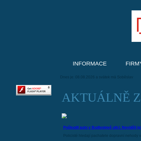
INFORMACE
FIRM
Dnes je: 08.08.2026 a svátek má Soběslav
AKTUÁLNĚ Z
Poškodil auto v Budivojově ulici. Neviděli j
Policisté hledají pachatele dopravní nehody v.