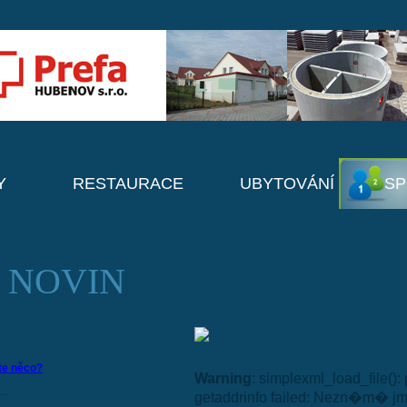
Y
RESTAURACE
UBYTOVÁNÍ
SP
 NOVIN
ste něco?
Warning
: simplexml_load_file()
..
getaddrinfo failed: Nezn�m� j