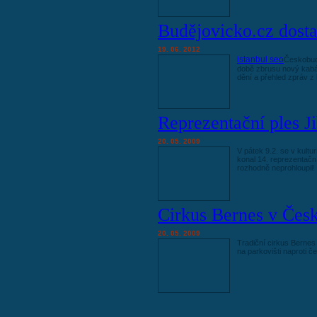
Budějovicko.cz dosta
19. 06. 2012
istanbul seo
Českobudě
době zbrusu nový kabát
dění a přehled zpráv z 
Reprezentační ples J
20. 05. 2009
V pátek 9.2. se v kult
konal 14. reprezentační
rozhodně neprohloupil!
Cirkus Bernes v Čes
20. 05. 2009
Tradiční cirkus Bernes
na parkovišti naproti 