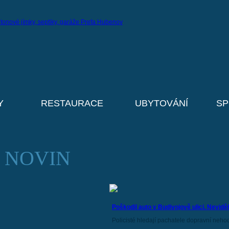
Y
RESTAURACE
UBYTOVÁNÍ
SP
 NOVIN
Poškodil auto v Budivojově ulici. Neviděl
Policisté hledají pachatele dopravní nehody