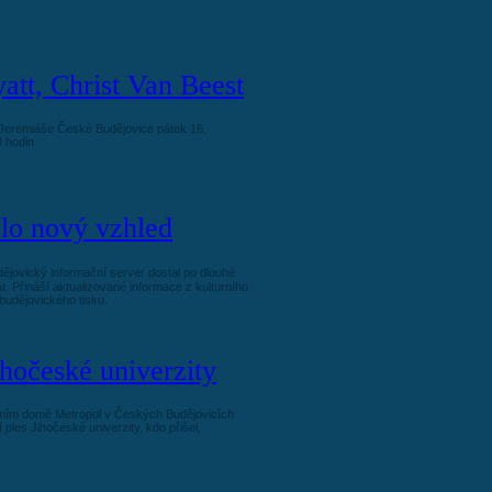
tt, Christ Van Beest
 Jeremiáše České Budějovice pátek 16.
0 hodin
lo nový vzhled
jovický informační server dostal po dlouhé
. Přináší aktualizované informace z kulturního
budějovického tisku.
ihočeské univerzity
urním domě Metropol v Českých Budějovicích
 ples Jihočeské univerzity, kdo přišel,