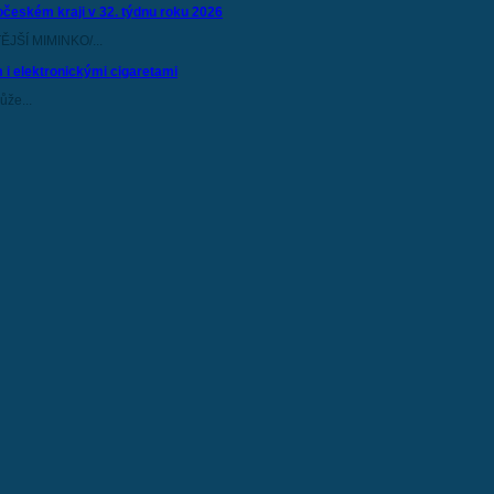
očeském kraji v 32. týdnu roku 2026
JŠÍ MIMINKO/...
 i elektronickými cigaretami
ůže...