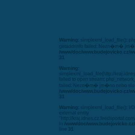
Warning
: simplexml_load_file(): 
getaddrinfo failed: Nezn�m� jm�
/www/doc/www.budejovicko.cz/ww
31
Warning
:
simplexml_load_file(http://kraj.idne
failed to open stream: php_network
failed: Nezn�m� jm�no nebo slu
/www/doc/www.budejovicko.cz/ww
31
Warning
: simplexml_load_file(): I/O
external entity
"http://kraj.idnes.cz.feedsportal.co
in
/www/doc/www.budejovicko.cz/
line
31