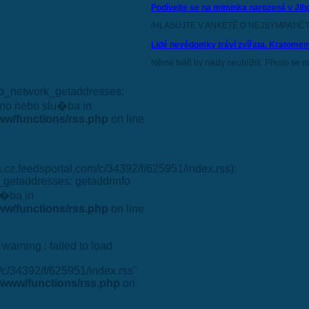
Podívejte se na miminka narozená v Jih
/HLASUJTE V ANKETĚ O NEJSYMPATIČTĚ
Lidé nevědomky tráví zvířata. Kratomem
Němé tváři by nikdy neublížili. Přesto se m
php_network_getaddresses:
no nebo slu�ba in
w/functions/rss.php
on line
s.cz.feedsportal.com/c/34392/f/625951/index.rss):
_getaddresses: getaddrinfo
�ba in
w/functions/rss.php
on line
 warning : failed to load
m/c/34392/f/625951/index.rss"
www/functions/rss.php
on