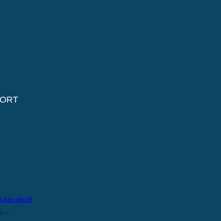
ORT
i jste něco?
 v...