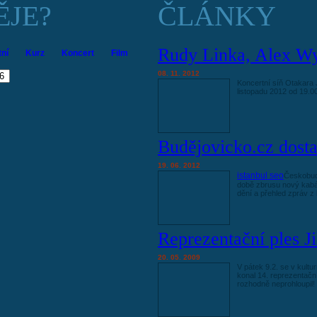
ĚJE?
ČLÁNKY
Rudy Linka, Alex Wya
tní
Kurz
Koncert
Film
08. 11. 2012
Koncertní síň Otakara
listopadu 2012 od 19.0
Budějovicko.cz dosta
19. 06. 2012
istanbul seo
Českobudě
době zbrusu nový kabát
dění a přehled zpráv z 
Reprezentační ples J
20. 05. 2009
V pátek 9.2. se v kult
konal 14. reprezentační
rozhodně neprohloupil!