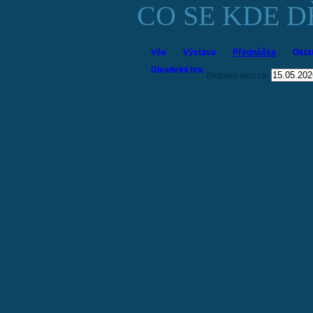
CO SE KDE D
Vše
Výstava
Přednáška
Osta
Divadelní hra
Seznam akcí na: